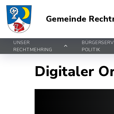
Gemeinde Recht
UNSER
BÜRGERSERV
RECHTMEHRING
POLITIK
Digitaler O