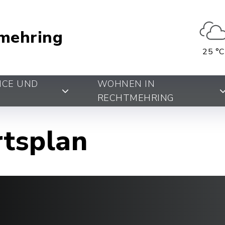
mehring
25 °C
ICE UND
WOHNEN IN
RECHTMEHRING
rtsplan