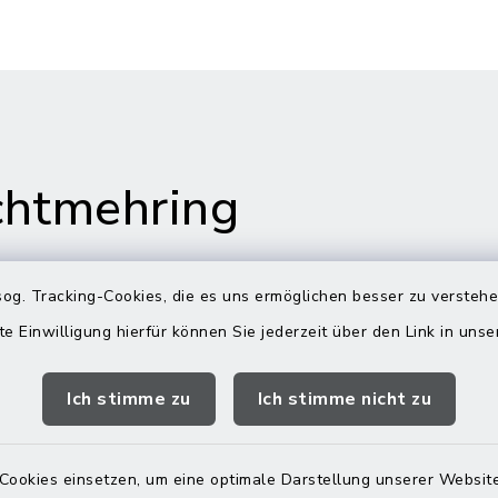
htmehring
og. Tracking-Cookies, die es uns ermöglichen besser zu versteh
te Einwilligung hierfür können Sie jederzeit über den Link in uns
s in Maitenbeth
Öffnungszeiten
Rathäuser
Ich stimme zu
Ich stimme nicht zu
 9
Montag bis Freitag:
itenbeth
08:00-12:00 Uhr
Cookies einsetzen, um eine optimale Darstellung unserer Website
 9166-0