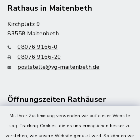
Rathaus in Maitenbeth
Kirchplatz 9
83558 Maitenbeth
08076 9166-0
08076 9166-20
poststelle@vg-maitenbeth.de
Öffnungszeiten Rathäuser
Montag bis Freitag:
Mit Ihrer Zustimmung verwenden wir auf dieser Website
08:00-12:00 Uhr
sog. Tracking-Cookies, die es uns ermöglichen besser zu
verstehen, wie unsere Website genutzt wird. So können wir
Donnerstag zusätzlich: