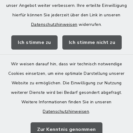
unser Angebot weiter verbessern. Ihre erteilte Einwilligung
13:00-18:00 Uhr
hierfür können Sie jederzeit über den Link in unseren
Datenschutzhinweisen
widerrufen.
Quicklinks
Ich stimme zu
Ich stimme nicht zu
Landratsamt Mühldorf
Wir weisen darauf hin, dass wir technisch notwendige
Cookies einsetzen, um eine optimale Darstellung unserer
Website zu ermöglichen. Die Einwilligung zur Nutzung
Kontakt
weiterer Dienste wird bei Bedarf gesondert abgefragt.
Weitere Informationen finden Sie in unseren
Barrierefreiheit
Datenschutzhinweisen
.
Datenschutz
Zur Kenntnis genommen