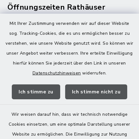
Öffnungszeiten Rathäuser
Montag bis Freitag:
Mit Ihrer Zustimmung verwenden wir auf dieser Website
08:00-12:00 Uhr
sog. Tracking-Cookies, die es uns ermöglichen besser zu
verstehen, wie unsere Website genutzt wird. So können wir
Donnerstag zusätzlich:
unser Angebot weiter verbessern. Ihre erteilte Einwilligung
13:00-18:00 Uhr
hierfür können Sie jederzeit über den Link in unseren
Datenschutzhinweisen
widerrufen.
Quicklinks
Ich stimme zu
Ich stimme nicht zu
Landratsamt Mühldorf
Wir weisen darauf hin, dass wir technisch notwendige
Cookies einsetzen, um eine optimale Darstellung unserer
Website zu ermöglichen. Die Einwilligung zur Nutzung