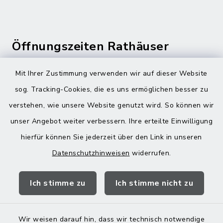
Öffnungszeiten Rathäuser
Montag bis Freitag:
Mit Ihrer Zustimmung verwenden wir auf dieser Website
08:00-12:00 Uhr
sog. Tracking-Cookies, die es uns ermöglichen besser zu
verstehen, wie unsere Website genutzt wird. So können wir
Donnerstag zusätzlich:
unser Angebot weiter verbessern. Ihre erteilte Einwilligung
13:00-18:00 Uhr
hierfür können Sie jederzeit über den Link in unseren
Datenschutzhinweisen
widerrufen.
Quicklinks
Ich stimme zu
Ich stimme nicht zu
Landratsamt Mühldorf
Wir weisen darauf hin, dass wir technisch notwendige