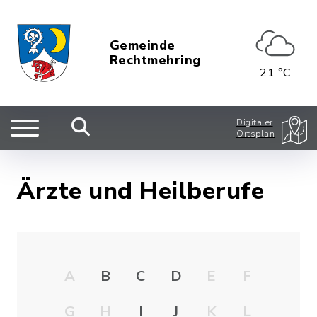
Gemeinde
Rechtmehring
21 °C
Digitaler
Ortsplan
Ärzte und Heilberufe
A
B
C
D
E
F
G
H
I
J
K
L