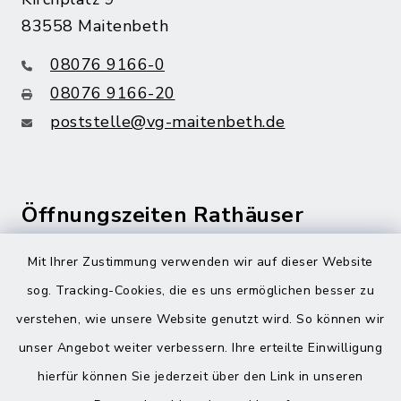
83558 Maitenbeth
08076 9166-0
08076 9166-20
poststelle@vg-maitenbeth.de
Öffnungszeiten Rathäuser
Montag bis Freitag:
Mit Ihrer Zustimmung verwenden wir auf dieser Website
08:00-12:00 Uhr
sog. Tracking-Cookies, die es uns ermöglichen besser zu
verstehen, wie unsere Website genutzt wird. So können wir
Donnerstag zusätzlich:
unser Angebot weiter verbessern. Ihre erteilte Einwilligung
13:00-18:00 Uhr
hierfür können Sie jederzeit über den Link in unseren