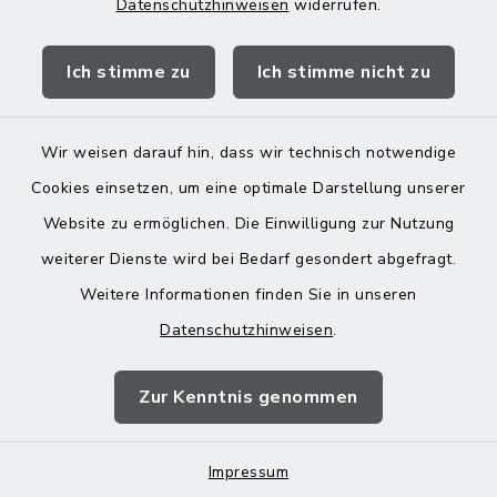
Datenschutzhinweisen
widerrufen.
Quicklinks
Ich stimme zu
Ich stimme nicht zu
Landratsamt Mühldorf
Wir weisen darauf hin, dass wir technisch notwendige
Cookies einsetzen, um eine optimale Darstellung unserer
Website zu ermöglichen. Die Einwilligung zur Nutzung
Kontakt
weiterer Dienste wird bei Bedarf gesondert abgefragt.
Weitere Informationen finden Sie in unseren
Barrierefreiheit
Datenschutzhinweisen
.
Datenschutz
Zur Kenntnis genommen
Impressum
Impressum
Sitemap