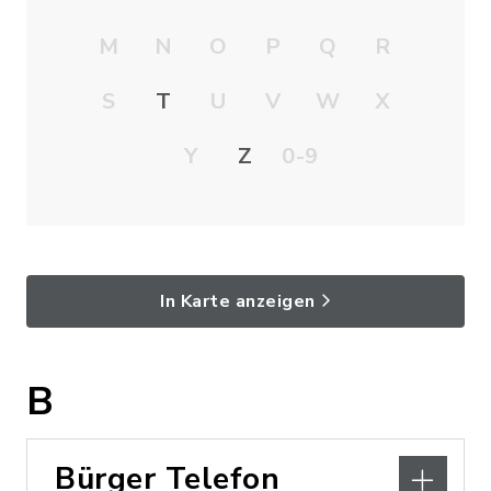
M
N
O
P
Q
R
S
T
U
V
W
X
Y
Z
0-9
In Karte anzeigen
B
Bürger Telefon