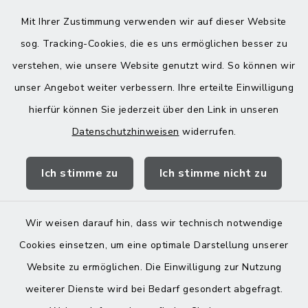
Montag bis Freitag:
Mit Ihrer Zustimmung verwenden wir auf dieser Website
08:00-12:00 Uhr
sog. Tracking-Cookies, die es uns ermöglichen besser zu
verstehen, wie unsere Website genutzt wird. So können wir
Donnerstag zusätzlich:
unser Angebot weiter verbessern. Ihre erteilte Einwilligung
13:00-18:00 Uhr
hierfür können Sie jederzeit über den Link in unseren
Datenschutzhinweisen
widerrufen.
Quicklinks
Ich stimme zu
Ich stimme nicht zu
Landratsamt Mühldorf
Wir weisen darauf hin, dass wir technisch notwendige
Cookies einsetzen, um eine optimale Darstellung unserer
Website zu ermöglichen. Die Einwilligung zur Nutzung
Kontakt
weiterer Dienste wird bei Bedarf gesondert abgefragt.