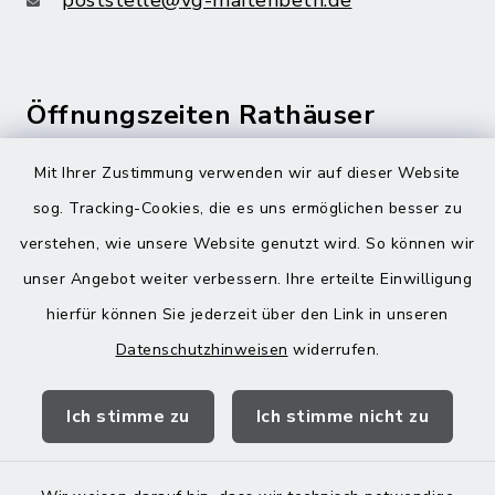
Öffnungszeiten Rathäuser
Montag bis Freitag:
Mit Ihrer Zustimmung verwenden wir auf dieser Website
08:00-12:00 Uhr
sog. Tracking-Cookies, die es uns ermöglichen besser zu
verstehen, wie unsere Website genutzt wird. So können wir
Donnerstag zusätzlich:
unser Angebot weiter verbessern. Ihre erteilte Einwilligung
13:00-18:00 Uhr
hierfür können Sie jederzeit über den Link in unseren
Datenschutzhinweisen
widerrufen.
Quicklinks
Ich stimme zu
Ich stimme nicht zu
Landratsamt Mühldorf