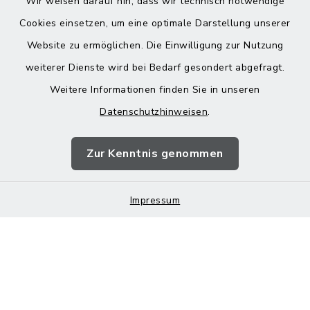
Wir weisen darauf hin, dass wir technisch notwendige
Cookies einsetzen, um eine optimale Darstellung unserer
Website zu ermöglichen. Die Einwilligung zur Nutzung
Kontakt
weiterer Dienste wird bei Bedarf gesondert abgefragt.
Weitere Informationen finden Sie in unseren
Barrierefreiheit
Datenschutzhinweisen
.
Datenschutz
Zur Kenntnis genommen
Impressum
Sitemap
Impressum
Cookie-Einstellungen