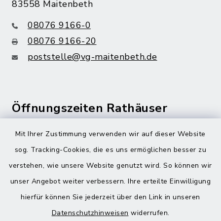
83558 Maitenbeth
08076 9166-0
08076 9166-20
poststelle@vg-maitenbeth.de
Öffnungszeiten Rathäuser
Montag bis Freitag:
Mit Ihrer Zustimmung verwenden wir auf dieser Website
08:00-12:00 Uhr
sog. Tracking-Cookies, die es uns ermöglichen besser zu
verstehen, wie unsere Website genutzt wird. So können wir
Donnerstag zusätzlich:
unser Angebot weiter verbessern. Ihre erteilte Einwilligung
13:00-18:00 Uhr
hierfür können Sie jederzeit über den Link in unseren
Datenschutzhinweisen
widerrufen.