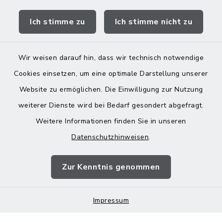
Quicklinks
Ich stimme zu
Ich stimme nicht zu
Landratsamt Mühldorf
Wir weisen darauf hin, dass wir technisch notwendige
Cookies einsetzen, um eine optimale Darstellung unserer
Website zu ermöglichen. Die Einwilligung zur Nutzung
Kontakt
weiterer Dienste wird bei Bedarf gesondert abgefragt.
Weitere Informationen finden Sie in unseren
Barrierefreiheit
Datenschutzhinweisen
.
Datenschutz
Zur Kenntnis genommen
Impressum
Impressum
Sitemap