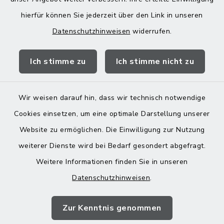
13:00-18:00 Uhr
hierfür können Sie jederzeit über den Link in unseren
Datenschutzhinweisen
widerrufen.
Quicklinks
Ich stimme zu
Ich stimme nicht zu
Landratsamt Mühldorf
Wir weisen darauf hin, dass wir technisch notwendige
Cookies einsetzen, um eine optimale Darstellung unserer
Website zu ermöglichen. Die Einwilligung zur Nutzung
Kontakt
weiterer Dienste wird bei Bedarf gesondert abgefragt.
Weitere Informationen finden Sie in unseren
Barrierefreiheit
Datenschutzhinweisen
.
Datenschutz
Zur Kenntnis genommen
Impressum