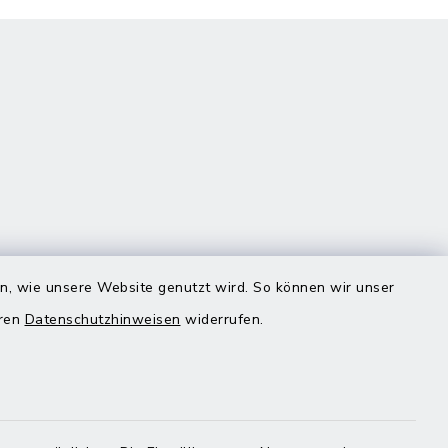
Quicklinks
en, wie unsere Website genutzt wird. So können wir unser
eren
Datenschutzhinweisen
widerrufen.
Landratsamt Mühldorf