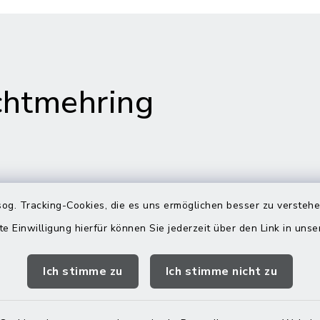
htmehring
s in Maitenbeth
Öffnungszeiten
og. Tracking-Cookies, die es uns ermöglichen besser zu versteh
Rathäuser
te Einwilligung hierfür können Sie jederzeit über den Link in uns
 9
Montag bis Freitag:
itenbeth
08:00-12:00 Uhr
Ich stimme zu
Ich stimme nicht zu
 9166-0
Donnerstag zusätzlich:
 9166-20