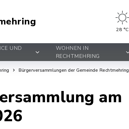
mehring
28 °C
ICE UND
WOHNEN IN
RECHTMEHRING
ring
Bürgerversammlungen der Gemeinde Rechtmehring
versammlung am
026