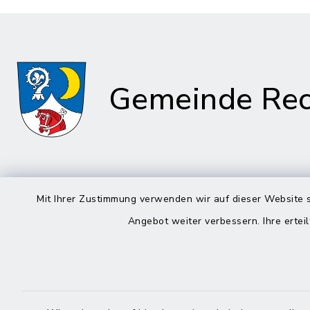
Gemeinde Rec
Rathaus in
Rathau
Mit Ihrer Zustimmung verwenden wir auf dieser Website s
Rechtmehring
Angebot weiter verbessern. Ihre erteil
Kirchplatz
Korbiniansweg 3
83558 Ma
83562 Rechtmehring
08076
08076 499
08076