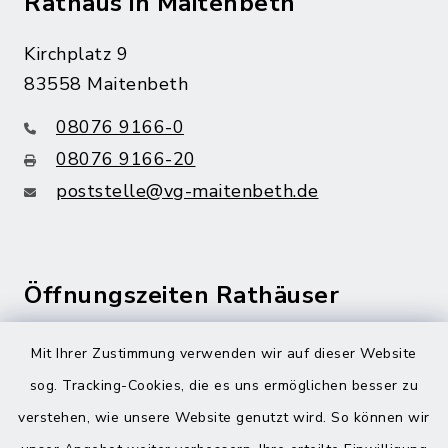
Rathaus in Maitenbeth
Kirchplatz 9
83558 Maitenbeth
08076 9166-0
08076 9166-20
poststelle@vg-maitenbeth.de
Öffnungszeiten Rathäuser
Montag bis Freitag:
Mit Ihrer Zustimmung verwenden wir auf dieser Website
08:00-12:00 Uhr
sog. Tracking-Cookies, die es uns ermöglichen besser zu
verstehen, wie unsere Website genutzt wird. So können wir
Donnerstag zusätzlich: