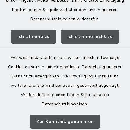
unser Angebot weiter verbessern. Ihre erteilte Einwilligung
13:00-18:00 Uhr
hierfür können Sie jederzeit über den Link in unseren
Datenschutzhinweisen
widerrufen.
Quicklinks
Ich stimme zu
Ich stimme nicht zu
Landratsamt Mühldorf
Wir weisen darauf hin, dass wir technisch notwendige
Cookies einsetzen, um eine optimale Darstellung unserer
Website zu ermöglichen. Die Einwilligung zur Nutzung
Kontakt
weiterer Dienste wird bei Bedarf gesondert abgefragt.
Barrierefreiheit
Weitere Informationen finden Sie in unseren
Datenschutzhinweisen
.
Datenschutz
Zur Kenntnis genommen
Impressum