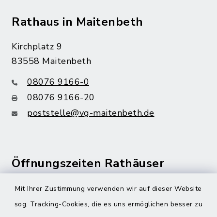
Rathaus in Maitenbeth
Kirchplatz 9
83558 Maitenbeth
08076 9166-0
08076 9166-20
poststelle@vg-maitenbeth.de
Öffnungszeiten Rathäuser
Montag bis Freitag:
Mit Ihrer Zustimmung verwenden wir auf dieser Website
08:00-12:00 Uhr
sog. Tracking-Cookies, die es uns ermöglichen besser zu