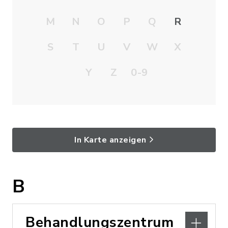
M
N
O
P
Q
R
S
T
U
V
W
X
Y
Z
0-9
In Karte anzeigen
B
Behandlungszentrum