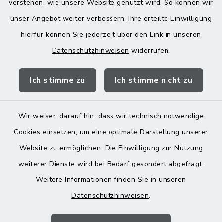
verstehen, wie unsere Website genutzt wird. So können wir
Donnerstag zusätzlich:
unser Angebot weiter verbessern. Ihre erteilte Einwilligung
13:00-18:00 Uhr
hierfür können Sie jederzeit über den Link in unseren
Datenschutzhinweisen
widerrufen.
Quicklinks
Ich stimme zu
Ich stimme nicht zu
Landratsamt Mühldorf
Wir weisen darauf hin, dass wir technisch notwendige
Cookies einsetzen, um eine optimale Darstellung unserer
Website zu ermöglichen. Die Einwilligung zur Nutzung
Kontakt
weiterer Dienste wird bei Bedarf gesondert abgefragt.
Weitere Informationen finden Sie in unseren
Barrierefreiheit
Datenschutzhinweisen
.
Datenschutz