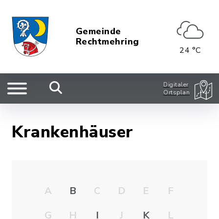
Gemeinde
Rechtmehring
24 °C
Digitaler
Ortsplan
Krankenhäuser
A
B
C
D
E
F
G
H
I
J
K
L