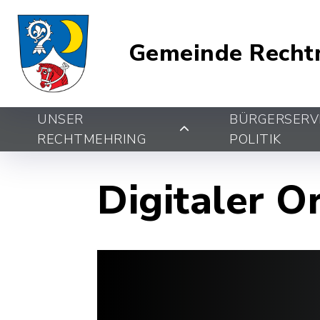
Gemeinde Recht
UNSER
BÜRGERSERV
RECHTMEHRING
POLITIK
Digitaler O