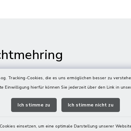
htmehring
og. Tracking-Cookies, die es uns ermöglichen besser zu versteh
te Einwilligung hierfür können Sie jederzeit über den Link in uns
s in Maitenbeth
Öffnungszeiten
Rathäuser
Ich stimme zu
Ich stimme nicht zu
 9
Montag bis Freitag:
itenbeth
08:00-12:00 Uhr
Cookies einsetzen, um eine optimale Darstellung unserer Website
 9166-0