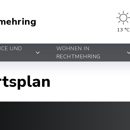
mehring
13 °C
ICE UND
WOHNEN IN
RECHTMEHRING
rtsplan