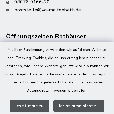
08076 9166-20
poststelle@vg-maitenbeth.de
Öffnungszeiten Rathäuser
Montag bis Freitag:
Mit Ihrer Zustimmung verwenden wir auf dieser Website
08:00-12:00 Uhr
sog. Tracking-Cookies, die es uns ermöglichen besser zu
verstehen, wie unsere Website genutzt wird. So können wir
Donnerstag zusätzlich:
unser Angebot weiter verbessern. Ihre erteilte Einwilligung
13:00-18:00 Uhr
hierfür können Sie jederzeit über den Link in unseren
Datenschutzhinweisen
widerrufen.
Quicklinks
Ich stimme zu
Ich stimme nicht zu
Landratsamt Mühldorf