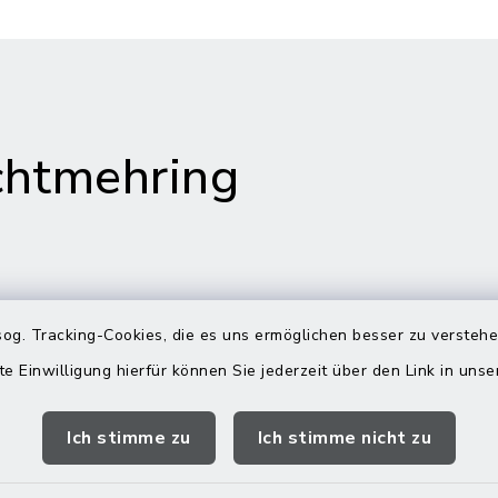
htmehring
s in Maitenbeth
Öffnungszeiten
og. Tracking-Cookies, die es uns ermöglichen besser zu versteh
Rathäuser
te Einwilligung hierfür können Sie jederzeit über den Link in uns
 9
Montag bis Freitag:
itenbeth
Ich stimme zu
Ich stimme nicht zu
08:00-12:00 Uhr
 9166-0
Donnerstag zusätzlich:
 9166-20