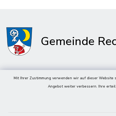
Gemeinde Rec
Rathaus in
Rathau
Mit Ihrer Zustimmung verwenden wir auf dieser Website s
Rechtmehring
Angebot weiter verbessern. Ihre erteil
Kirchplatz
Korbiniansweg 3
83558 Ma
83562 Rechtmehring
08076
08076 499
08076