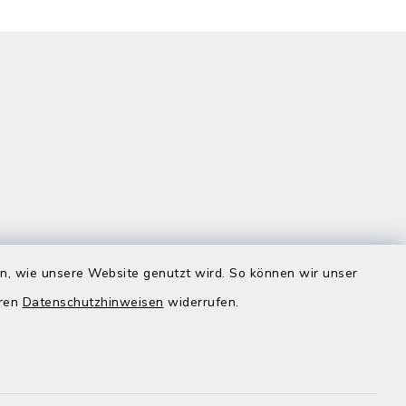
Quicklinks
en, wie unsere Website genutzt wird. So können wir unser
eren
Datenschutzhinweisen
widerrufen.
Landratsamt Mühldorf