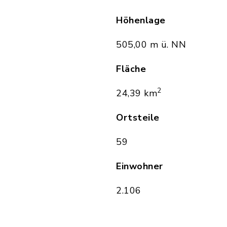
Höhenlage
505,00 m ü. NN
Fläche
2
24,39 km
Ortsteile
59
Einwohner
2.106