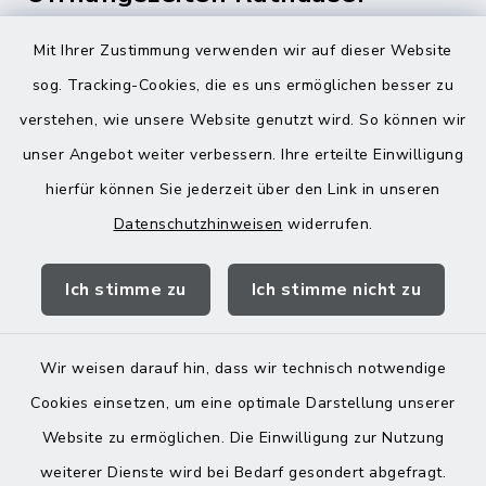
Montag bis Freitag:
Mit Ihrer Zustimmung verwenden wir auf dieser Website
08:00-12:00 Uhr
sog. Tracking-Cookies, die es uns ermöglichen besser zu
verstehen, wie unsere Website genutzt wird. So können wir
Donnerstag zusätzlich:
unser Angebot weiter verbessern. Ihre erteilte Einwilligung
13:00-18:00 Uhr
hierfür können Sie jederzeit über den Link in unseren
Datenschutzhinweisen
widerrufen.
Quicklinks
Ich stimme zu
Ich stimme nicht zu
Landratsamt Mühldorf
Wir weisen darauf hin, dass wir technisch notwendige
Cookies einsetzen, um eine optimale Darstellung unserer
Website zu ermöglichen. Die Einwilligung zur Nutzung
Kontakt
weiterer Dienste wird bei Bedarf gesondert abgefragt.