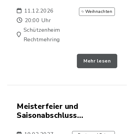
Rechtmehring
11.12.2026
Weihnachten
20:00 Uhr
Schützenheim
Rechtmehring
Mehr lesen
Meisterfeier und
Saisonabschluss
Korbinianschützen
Rechtmehring