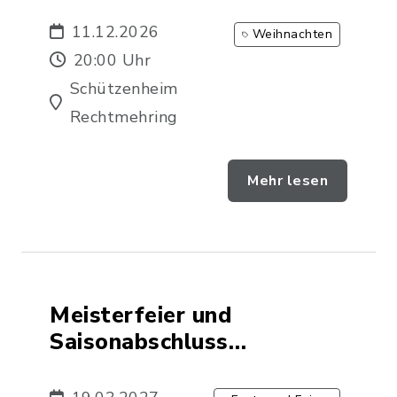
Rechtmehring
11.12.2026
Weihnachten
20:00 Uhr
Schützenheim
Rechtmehring
Mehr lesen
Meisterfeier und
Saisonabschluss
Korbinianschützen
Rechtmehring