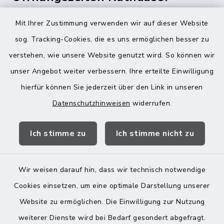
Montag bis Freitag:
Mit Ihrer Zustimmung verwenden wir auf dieser Website
08:00-12:00 Uhr
sog. Tracking-Cookies, die es uns ermöglichen besser zu
verstehen, wie unsere Website genutzt wird. So können wir
Donnerstag zusätzlich:
unser Angebot weiter verbessern. Ihre erteilte Einwilligung
13:00-18:00 Uhr
hierfür können Sie jederzeit über den Link in unseren
Datenschutzhinweisen
widerrufen.
Quicklinks
Ich stimme zu
Ich stimme nicht zu
Landratsamt Mühldorf
Wir weisen darauf hin, dass wir technisch notwendige
Cookies einsetzen, um eine optimale Darstellung unserer
Website zu ermöglichen. Die Einwilligung zur Nutzung
Kontakt
weiterer Dienste wird bei Bedarf gesondert abgefragt.