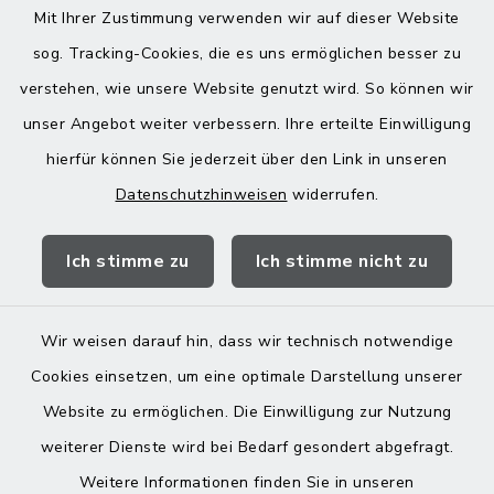
Montag bis Freitag:
Mit Ihrer Zustimmung verwenden wir auf dieser Website
08:00-12:00 Uhr
sog. Tracking-Cookies, die es uns ermöglichen besser zu
verstehen, wie unsere Website genutzt wird. So können wir
Donnerstag zusätzlich:
unser Angebot weiter verbessern. Ihre erteilte Einwilligung
13:00-18:00 Uhr
hierfür können Sie jederzeit über den Link in unseren
Datenschutzhinweisen
widerrufen.
Quicklinks
Ich stimme zu
Ich stimme nicht zu
Landratsamt Mühldorf
Wir weisen darauf hin, dass wir technisch notwendige
Cookies einsetzen, um eine optimale Darstellung unserer
Website zu ermöglichen. Die Einwilligung zur Nutzung
Kontakt
weiterer Dienste wird bei Bedarf gesondert abgefragt.
Weitere Informationen finden Sie in unseren
Barrierefreiheit