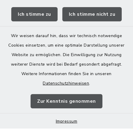
Quicklinks
Ich stimme zu
Ich stimme nicht zu
Landratsamt Mühldorf
Wir weisen darauf hin, dass wir technisch notwendige
Cookies einsetzen, um eine optimale Darstellung unserer
Website zu ermöglichen. Die Einwilligung zur Nutzung
Kontakt
weiterer Dienste wird bei Bedarf gesondert abgefragt.
Weitere Informationen finden Sie in unseren
Barrierefreiheit
Datenschutzhinweisen
.
Datenschutz
Zur Kenntnis genommen
Impressum
Impressum
Sitemap