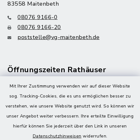
83558 Maitenbeth
08076 9166-0
08076 9166-20
poststelle@vg-maitenbeth.de
Öffnungszeiten Rathäuser
Montag bis Freitag:
Mit Ihrer Zustimmung verwenden wir auf dieser Website
08:00-12:00 Uhr
sog. Tracking-Cookies, die es uns ermöglichen besser zu
verstehen, wie unsere Website genutzt wird. So können wir
Donnerstag zusätzlich:
unser Angebot weiter verbessern. Ihre erteilte Einwilligung
13:00-18:00 Uhr
hierfür können Sie jederzeit über den Link in unseren
Datenschutzhinweisen
widerrufen.