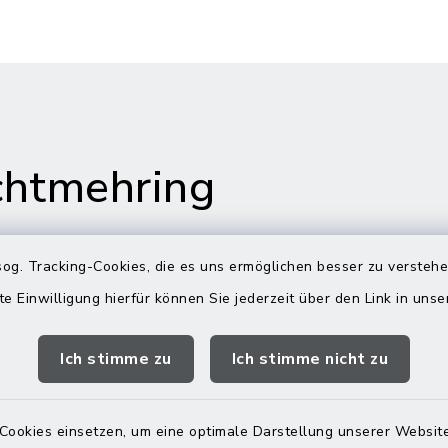
htmehring
og. Tracking-Cookies, die es uns ermöglichen besser zu versteh
te Einwilligung hierfür können Sie jederzeit über den Link in uns
s in Maitenbeth
Öffnungszeiten
Rathäuser
Ich stimme zu
Ich stimme nicht zu
 9
Montag bis Freitag:
itenbeth
08:00-12:00 Uhr
Cookies einsetzen, um eine optimale Darstellung unserer Website
 9166-0