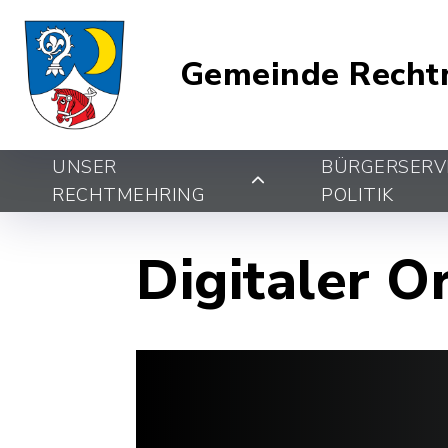
Gemeinde Recht
UNSER
BÜRGERSERV
RECHTMEHRING
POLITIK
Digitaler O