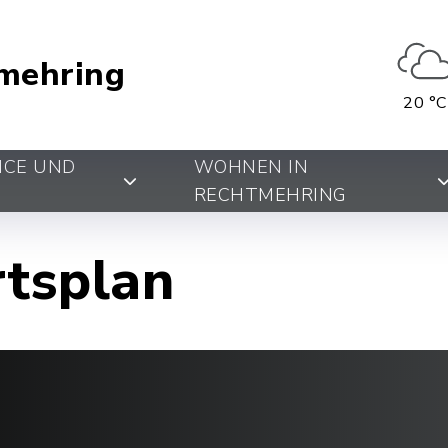
mehring
20 °C
ICE UND
WOHNEN IN
RECHTMEHRING
rtsplan