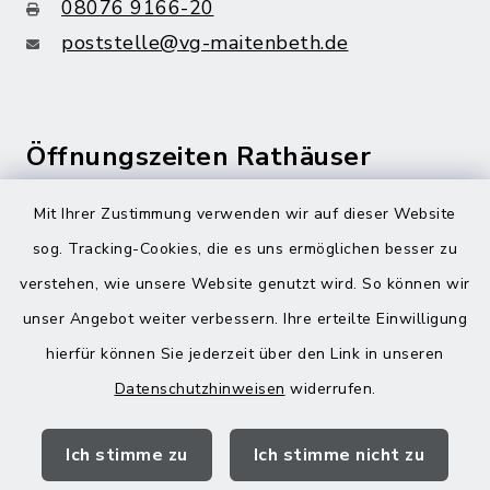
08076 9166-20
poststelle@vg-maitenbeth.de
Öffnungszeiten Rathäuser
Montag bis Freitag:
Mit Ihrer Zustimmung verwenden wir auf dieser Website
08:00-12:00 Uhr
sog. Tracking-Cookies, die es uns ermöglichen besser zu
verstehen, wie unsere Website genutzt wird. So können wir
Donnerstag zusätzlich:
unser Angebot weiter verbessern. Ihre erteilte Einwilligung
13:00-18:00 Uhr
hierfür können Sie jederzeit über den Link in unseren
Datenschutzhinweisen
widerrufen.
Quicklinks
Ich stimme zu
Ich stimme nicht zu
Landratsamt Mühldorf