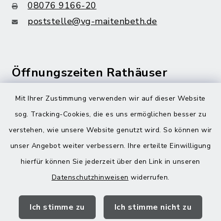
08076 9166-20
poststelle@vg-maitenbeth.de
Öffnungszeiten Rathäuser
Montag bis Freitag:
Mit Ihrer Zustimmung verwenden wir auf dieser Website
08:00-12:00 Uhr
sog. Tracking-Cookies, die es uns ermöglichen besser zu
verstehen, wie unsere Website genutzt wird. So können wir
Donnerstag zusätzlich:
unser Angebot weiter verbessern. Ihre erteilte Einwilligung
13:00-18:00 Uhr
hierfür können Sie jederzeit über den Link in unseren
Datenschutzhinweisen
widerrufen.
Quicklinks
Ich stimme zu
Ich stimme nicht zu
Landratsamt Mühldorf