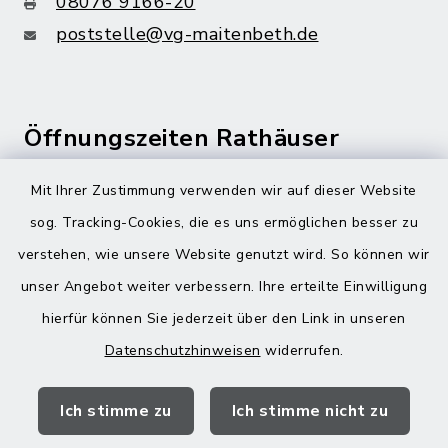
08076 9166-20
poststelle@vg-maitenbeth.de
Öffnungszeiten Rathäuser
Montag bis Freitag:
Mit Ihrer Zustimmung verwenden wir auf dieser Website
08:00-12:00 Uhr
sog. Tracking-Cookies, die es uns ermöglichen besser zu
verstehen, wie unsere Website genutzt wird. So können wir
Donnerstag zusätzlich:
unser Angebot weiter verbessern. Ihre erteilte Einwilligung
13:00-18:00 Uhr
hierfür können Sie jederzeit über den Link in unseren
Datenschutzhinweisen
widerrufen.
Quicklinks
Ich stimme zu
Ich stimme nicht zu
Landratsamt Mühldorf