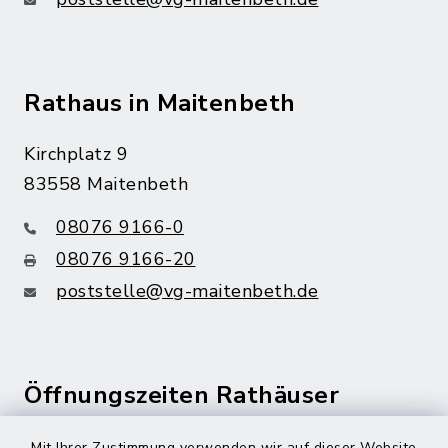
Rathaus in Maitenbeth
Kirchplatz 9
83558 Maitenbeth
08076 9166-0
08076 9166-20
poststelle@vg-maitenbeth.de
Öffnungszeiten Rathäuser
Montag bis Freitag:
Mit Ihrer Zustimmung verwenden wir auf dieser Website