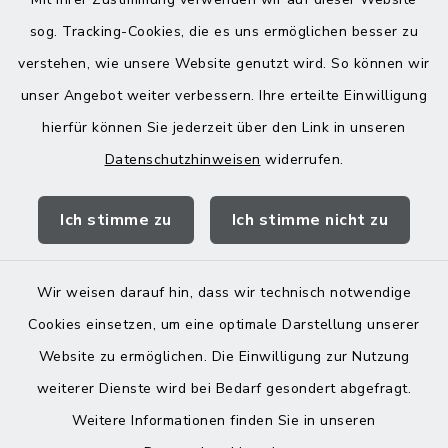
08:00-12:00 Uhr
sog. Tracking-Cookies, die es uns ermöglichen besser zu
verstehen, wie unsere Website genutzt wird. So können wir
Donnerstag zusätzlich:
unser Angebot weiter verbessern. Ihre erteilte Einwilligung
13:00-18:00 Uhr
hierfür können Sie jederzeit über den Link in unseren
Datenschutzhinweisen
widerrufen.
Quicklinks
Ich stimme zu
Ich stimme nicht zu
Landratsamt Mühldorf
Wir weisen darauf hin, dass wir technisch notwendige
Cookies einsetzen, um eine optimale Darstellung unserer
Website zu ermöglichen. Die Einwilligung zur Nutzung
Kontakt
weiterer Dienste wird bei Bedarf gesondert abgefragt.
Weitere Informationen finden Sie in unseren
Barrierefreiheit