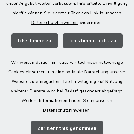
unser Angebot weiter verbessern. Ihre erteilte Einwilligung
13:00-18:00 Uhr
hierfür können Sie jederzeit über den Link in unseren
Datenschutzhinweisen
widerrufen.
Quicklinks
Ich stimme zu
Ich stimme nicht zu
Landratsamt Mühldorf
Wir weisen darauf hin, dass wir technisch notwendige
Cookies einsetzen, um eine optimale Darstellung unserer
Website zu ermöglichen. Die Einwilligung zur Nutzung
Kontakt
weiterer Dienste wird bei Bedarf gesondert abgefragt.
Weitere Informationen finden Sie in unseren
Barrierefreiheit
Datenschutzhinweisen
.
Datenschutz
Zur Kenntnis genommen
Impressum