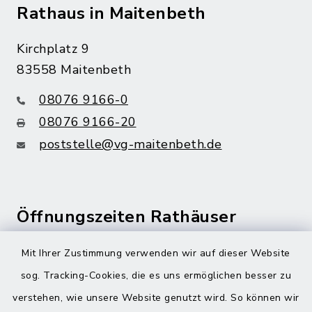
Rathaus in Maitenbeth
Kirchplatz 9
83558 Maitenbeth
08076 9166-0
08076 9166-20
poststelle@vg-maitenbeth.de
Öffnungszeiten Rathäuser
Montag bis Freitag:
Mit Ihrer Zustimmung verwenden wir auf dieser Website
08:00-12:00 Uhr
sog. Tracking-Cookies, die es uns ermöglichen besser zu
verstehen, wie unsere Website genutzt wird. So können wir
Donnerstag zusätzlich: