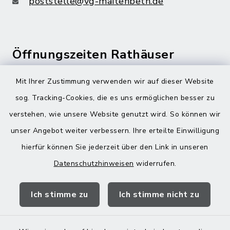
poststelle@vg-maitenbeth.de
Öffnungszeiten Rathäuser
Montag bis Freitag:
Mit Ihrer Zustimmung verwenden wir auf dieser Website
08:00-12:00 Uhr
sog. Tracking-Cookies, die es uns ermöglichen besser zu
verstehen, wie unsere Website genutzt wird. So können wir
Donnerstag zusätzlich:
unser Angebot weiter verbessern. Ihre erteilte Einwilligung
13:00-18:00 Uhr
hierfür können Sie jederzeit über den Link in unseren
Datenschutzhinweisen
widerrufen.
Quicklinks
Ich stimme zu
Ich stimme nicht zu
Landratsamt Mühldorf