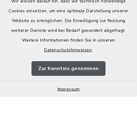
Wir weisen darauf hin, dass wir technisch notwendige
Cookies einsetzen, um eine optimale Darstellung unserer
Website zu ermöglichen. Die Einwilligung zur Nutzung
Kontakt
weiterer Dienste wird bei Bedarf gesondert abgefragt.
Weitere Informationen finden Sie in unseren
Barrierefreiheit
Datenschutzhinweisen
.
Datenschutz
Zur Kenntnis genommen
Impressum
Impressum
Sitemap
Cookie-Einstellungen