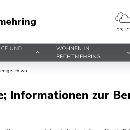
mehring
23 °C
ICE UND
WOHNEN IN
RECHTMEHRING
edige ich wo
; Informationen zur B