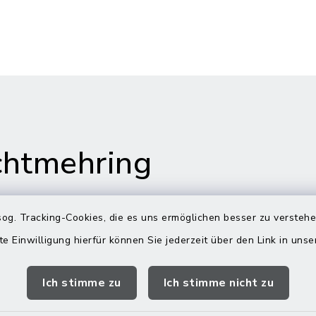
htmehring
og. Tracking-Cookies, die es uns ermöglichen besser zu versteh
te Einwilligung hierfür können Sie jederzeit über den Link in uns
s in Maitenbeth
Öffnungszeiten
Rathäuser
Ich stimme zu
Ich stimme nicht zu
 9
Montag bis Freitag:
itenbeth