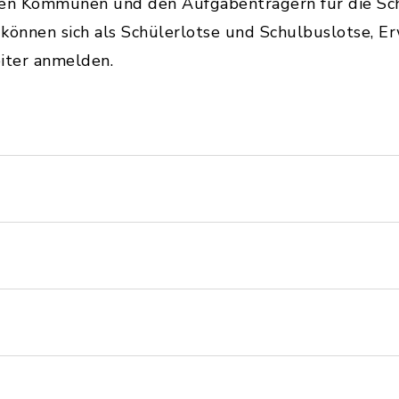
en Kommunen und den Aufgabenträgern für die Sch
r können sich als Schülerlotse und Schulbuslotse, E
iter anmelden.