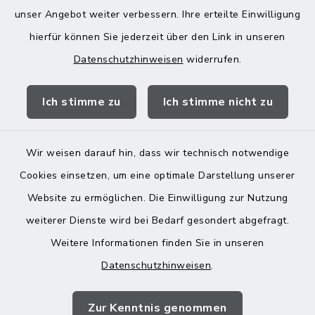
Donnerstag zusätzlich:
unser Angebot weiter verbessern. Ihre erteilte Einwilligung
13:00-18:00 Uhr
hierfür können Sie jederzeit über den Link in unseren
Datenschutzhinweisen
widerrufen.
Quicklinks
Ich stimme zu
Ich stimme nicht zu
Landratsamt Mühldorf
Wir weisen darauf hin, dass wir technisch notwendige
Cookies einsetzen, um eine optimale Darstellung unserer
Website zu ermöglichen. Die Einwilligung zur Nutzung
Kontakt
weiterer Dienste wird bei Bedarf gesondert abgefragt.
Weitere Informationen finden Sie in unseren
Barrierefreiheit
Datenschutzhinweisen
.
Datenschutz
Zur Kenntnis genommen