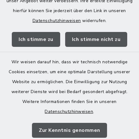
unser Angebot weiter verbessern. Ihre erteilte Einwilligung
13:00-18:00 Uhr
hierfür können Sie jederzeit über den Link in unseren
Datenschutzhinweisen
widerrufen.
Quicklinks
Ich stimme zu
Ich stimme nicht zu
Landratsamt Mühldorf
Wir weisen darauf hin, dass wir technisch notwendige
Cookies einsetzen, um eine optimale Darstellung unserer
Website zu ermöglichen. Die Einwilligung zur Nutzung
Kontakt
weiterer Dienste wird bei Bedarf gesondert abgefragt.
Weitere Informationen finden Sie in unseren
Barrierefreiheit
Datenschutzhinweisen
.
Datenschutz
Zur Kenntnis genommen
Impressum