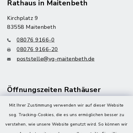
Rathaus in Maitenbeth
Kirchplatz 9
83558 Maitenbeth
08076 9166-0
08076 9166-20
poststelle@vg-maitenbeth.de
Öffnungszeiten Rathäuser
Montag bis Freitag:
Mit Ihrer Zustimmung verwenden wir auf dieser Website
08:00-12:00 Uhr
sog. Tracking-Cookies, die es uns ermöglichen besser zu
verstehen, wie unsere Website genutzt wird. So können wir
Donnerstag zusätzlich: