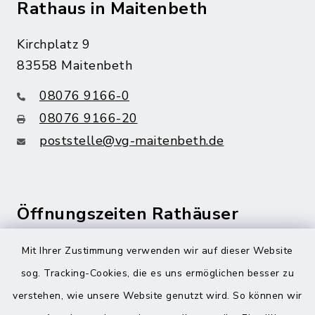
Rathaus in Maitenbeth
Kirchplatz 9
83558 Maitenbeth
08076 9166-0
08076 9166-20
poststelle@vg-maitenbeth.de
Öffnungszeiten Rathäuser
Montag bis Freitag:
Mit Ihrer Zustimmung verwenden wir auf dieser Website
08:00-12:00 Uhr
sog. Tracking-Cookies, die es uns ermöglichen besser zu
verstehen, wie unsere Website genutzt wird. So können wir
Donnerstag zusätzlich: