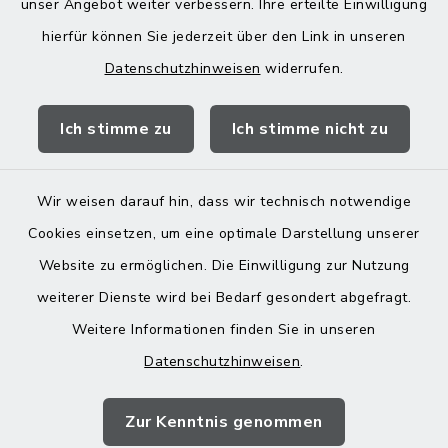
unser Angebot weiter verbessern. Ihre erteilte Einwilligung
13:00-18:00 Uhr
hierfür können Sie jederzeit über den Link in unseren
Datenschutzhinweisen
widerrufen.
Quicklinks
Ich stimme zu
Ich stimme nicht zu
Landratsamt Mühldorf
Wir weisen darauf hin, dass wir technisch notwendige
Cookies einsetzen, um eine optimale Darstellung unserer
Website zu ermöglichen. Die Einwilligung zur Nutzung
Kontakt
weiterer Dienste wird bei Bedarf gesondert abgefragt.
Weitere Informationen finden Sie in unseren
Barrierefreiheit
Datenschutzhinweisen
.
Datenschutz
Zur Kenntnis genommen
Impressum