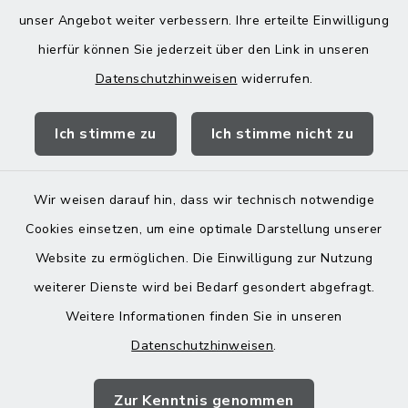
Donnerstag zusätzlich:
unser Angebot weiter verbessern. Ihre erteilte Einwilligung
13:00-18:00 Uhr
hierfür können Sie jederzeit über den Link in unseren
Datenschutzhinweisen
widerrufen.
Quicklinks
Ich stimme zu
Ich stimme nicht zu
Landratsamt Mühldorf
Wir weisen darauf hin, dass wir technisch notwendige
Cookies einsetzen, um eine optimale Darstellung unserer
Website zu ermöglichen. Die Einwilligung zur Nutzung
Kontakt
weiterer Dienste wird bei Bedarf gesondert abgefragt.
Weitere Informationen finden Sie in unseren
Barrierefreiheit
Datenschutzhinweisen
.
Datenschutz
Zur Kenntnis genommen