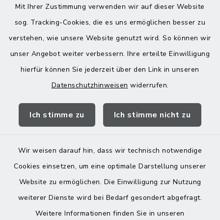
Montag bis Freitag:
Mit Ihrer Zustimmung verwenden wir auf dieser Website
08:00-12:00 Uhr
sog. Tracking-Cookies, die es uns ermöglichen besser zu
verstehen, wie unsere Website genutzt wird. So können wir
Donnerstag zusätzlich:
unser Angebot weiter verbessern. Ihre erteilte Einwilligung
13:00-18:00 Uhr
hierfür können Sie jederzeit über den Link in unseren
Datenschutzhinweisen
widerrufen.
Quicklinks
Ich stimme zu
Ich stimme nicht zu
Landratsamt Mühldorf
Wir weisen darauf hin, dass wir technisch notwendige
Cookies einsetzen, um eine optimale Darstellung unserer
Website zu ermöglichen. Die Einwilligung zur Nutzung
Kontakt
weiterer Dienste wird bei Bedarf gesondert abgefragt.
Weitere Informationen finden Sie in unseren
Barrierefreiheit