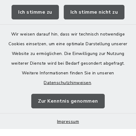
Ich stimme zu
Ich stimme nicht zu
Landratsamt Mühldorf
Wir weisen darauf hin, dass wir technisch notwendige
Cookies einsetzen, um eine optimale Darstellung unserer
Website zu ermöglichen. Die Einwilligung zur Nutzung
Kontakt
weiterer Dienste wird bei Bedarf gesondert abgefragt.
Weitere Informationen finden Sie in unseren
Barrierefreiheit
Datenschutzhinweisen
.
Datenschutz
Zur Kenntnis genommen
Impressum
Impressum
Sitemap