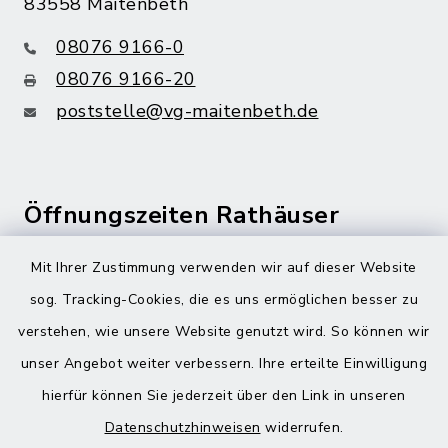
83558 Maitenbeth
08076 9166-0
08076 9166-20
poststelle@vg-maitenbeth.de
Öffnungszeiten Rathäuser
Montag bis Freitag:
Mit Ihrer Zustimmung verwenden wir auf dieser Website
08:00-12:00 Uhr
sog. Tracking-Cookies, die es uns ermöglichen besser zu
verstehen, wie unsere Website genutzt wird. So können wir
Donnerstag zusätzlich:
unser Angebot weiter verbessern. Ihre erteilte Einwilligung
13:00-18:00 Uhr
hierfür können Sie jederzeit über den Link in unseren
Datenschutzhinweisen
widerrufen.
Quicklinks