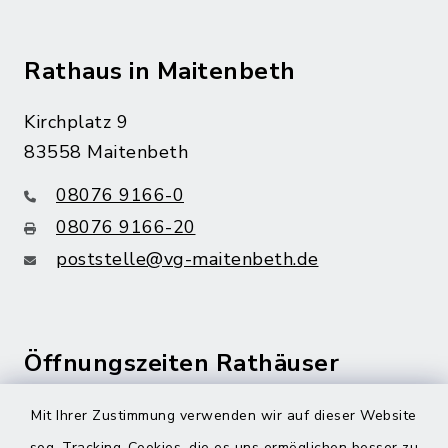
Rathaus in Maitenbeth
Kirchplatz 9
83558 Maitenbeth
08076 9166-0
08076 9166-20
poststelle@vg-maitenbeth.de
Öffnungszeiten Rathäuser
Montag bis Freitag:
Mit Ihrer Zustimmung verwenden wir auf dieser Website
08:00-12:00 Uhr
sog. Tracking-Cookies, die es uns ermöglichen besser zu