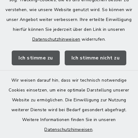
verstehen, wie unsere Website genutzt wird. So können wir
Donnerstag zusätzlich:
unser Angebot weiter verbessern. Ihre erteilte Einwilligung
13:00-18:00 Uhr
hierfür können Sie jederzeit über den Link in unseren
Datenschutzhinweisen
widerrufen.
Quicklinks
Ich stimme zu
Ich stimme nicht zu
Landratsamt Mühldorf
Wir weisen darauf hin, dass wir technisch notwendige
Cookies einsetzen, um eine optimale Darstellung unserer
Website zu ermöglichen. Die Einwilligung zur Nutzung
Kontakt
weiterer Dienste wird bei Bedarf gesondert abgefragt.
Weitere Informationen finden Sie in unseren
Barrierefreiheit
Datenschutzhinweisen
.
Datenschutz