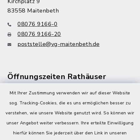
Kirchplatz 9
83558 Maitenbeth
08076 9166-0
08076 9166-20
poststelle@vg-maitenbeth.de
Öffnungszeiten Rathäuser
Montag bis Freitag:
Mit Ihrer Zustimmung verwenden wir auf dieser Website
08:00-12:00 Uhr
sog. Tracking-Cookies, die es uns ermöglichen besser zu
verstehen, wie unsere Website genutzt wird. So können wir
Donnerstag zusätzlich:
unser Angebot weiter verbessern. Ihre erteilte Einwilligung
13:00-18:00 Uhr
hierfür können Sie jederzeit über den Link in unseren