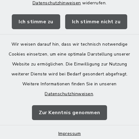
Datenschutzhinweisen
widerrufen.
Quicklinks
Ich stimme zu
Ich stimme nicht zu
Landratsamt Mühldorf
Wir weisen darauf hin, dass wir technisch notwendige
Cookies einsetzen, um eine optimale Darstellung unserer
Website zu ermöglichen. Die Einwilligung zur Nutzung
Kontakt
weiterer Dienste wird bei Bedarf gesondert abgefragt.
Weitere Informationen finden Sie in unseren
Barrierefreiheit
Datenschutzhinweisen
.
Datenschutz
Zur Kenntnis genommen
Impressum
Impressum
Sitemap