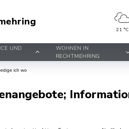
mehring
21 °C
ICE UND
WOHNEN IN
RECHTMEHRING
edige ich wo
enangebote; Informatio