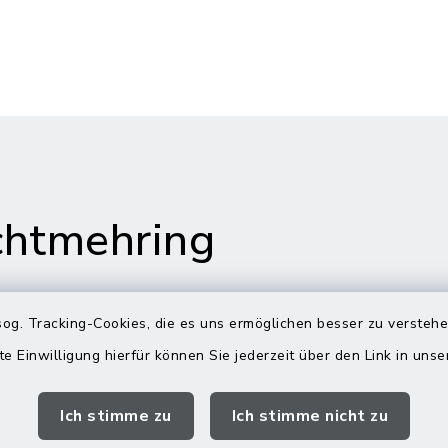
htmehring
og. Tracking-Cookies, die es uns ermöglichen besser zu versteh
te Einwilligung hierfür können Sie jederzeit über den Link in uns
s in Maitenbeth
Öffnungszeiten
Rathäuser
Ich stimme zu
Ich stimme nicht zu
 9
Montag bis Freitag: