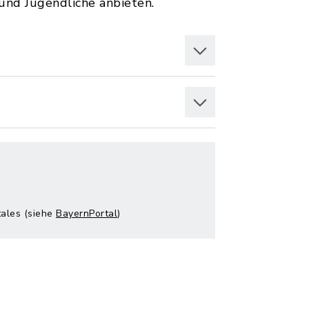
und Jugendliche anbieten.
tales (siehe
BayernPortal
)