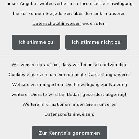
unser Angebot weiter verbessern. Ihre erteilte Einwilligung
13:00-18:00 Uhr
hierfür können Sie jederzeit über den Link in unseren
Datenschutzhinweisen
widerrufen.
Quicklinks
Ich stimme zu
Ich stimme nicht zu
Landratsamt Mühldorf
Wir weisen darauf hin, dass wir technisch notwendige
Cookies einsetzen, um eine optimale Darstellung unserer
Website zu ermöglichen. Die Einwilligung zur Nutzung
Kontakt
weiterer Dienste wird bei Bedarf gesondert abgefragt.
Weitere Informationen finden Sie in unseren
Barrierefreiheit
Datenschutzhinweisen
.
Datenschutz
Zur Kenntnis genommen
Impressum