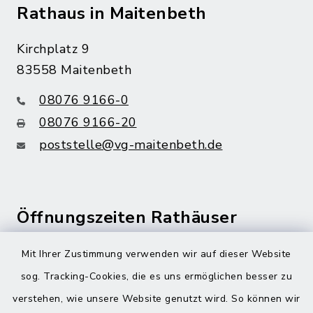
Rathaus in Maitenbeth
Kirchplatz 9
83558 Maitenbeth
08076 9166-0
08076 9166-20
poststelle@vg-maitenbeth.de
Öffnungszeiten Rathäuser
Montag bis Freitag:
Mit Ihrer Zustimmung verwenden wir auf dieser Website
08:00-12:00 Uhr
sog. Tracking-Cookies, die es uns ermöglichen besser zu
verstehen, wie unsere Website genutzt wird. So können wir
Donnerstag zusätzlich: