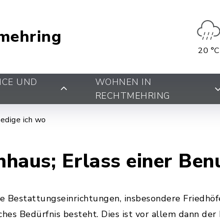
mehring
20 °C
ICE UND
WOHNEN IN
RECHTMEHRING
edige ich wo
enhaus; Erlass einer B
e Bestattungseinrichtungen, insbesondere Friedhöf
iches Bedürfnis besteht. Dies ist vor allem dann der F