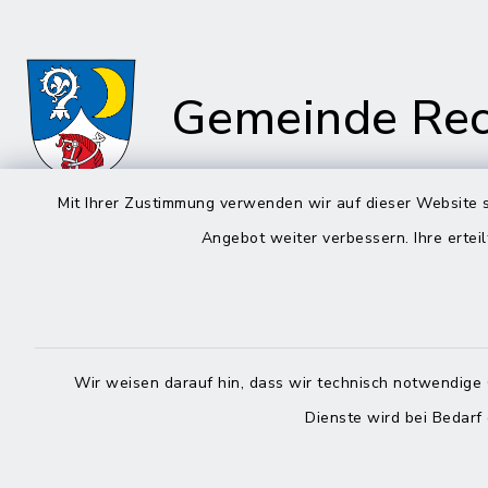
Gemeinde Rec
Mit Ihrer Zustimmung verwenden wir auf dieser Website s
Angebot weiter verbessern. Ihre erteil
Rathaus in
Rathau
Rechtmehring
Kirchplatz
Korbiniansweg 3
83558 Ma
83562 Rechtmehring
Wir weisen darauf hin, dass wir technisch notwendige 
08076
Dienste wird bei Bedarf
08076 499
08076
08076 8595
posts