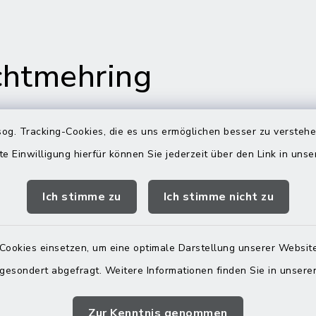
htmehring
og. Tracking-Cookies, die es uns ermöglichen besser zu versteh
te Einwilligung hierfür können Sie jederzeit über den Link in uns
s in Maitenbeth
Öffnungszeiten
Rathäuser
Ich stimme zu
Ich stimme nicht zu
 9
Montag bis Freitag:
itenbeth
08:00-12:00 Uhr
Cookies einsetzen, um eine optimale Darstellung unserer Website
 9166-0
 gesondert abgefragt. Weitere Informationen finden Sie in unser
Donnerstag zusätzlich:
 9166-20
13:00-18:00 Uhr
telle@vg-
Zur Kenntnis genommen