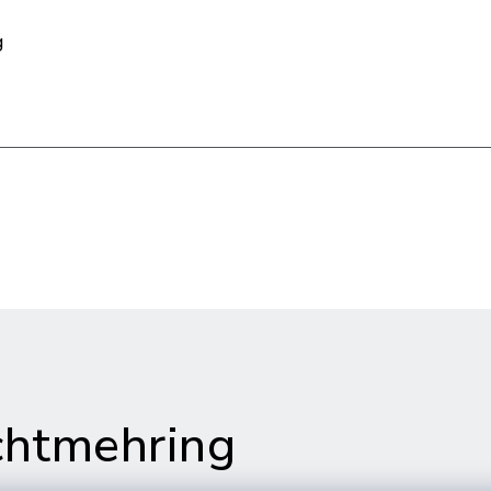
g
htmehring