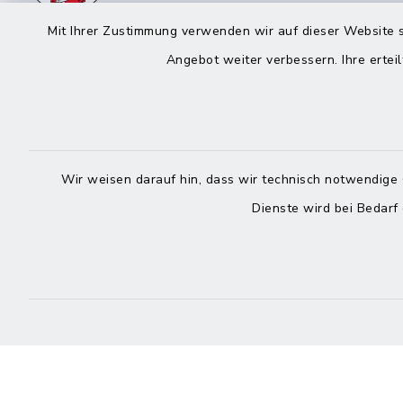
Mit Ihrer Zustimmung verwenden wir auf dieser Website s
Angebot weiter verbessern. Ihre erteil
Rathaus in
Rathau
Rechtmehring
Kirchplatz
Korbiniansweg 3
83558 Ma
83562 Rechtmehring
Wir weisen darauf hin, dass wir technisch notwendige 
08076
Dienste wird bei Bedarf
08076 499
08076
08076 8595
posts
poststelle@vg-
maitenbet
maitenbeth.de