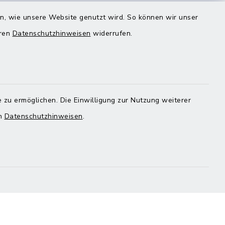
en, wie unsere Website genutzt wird. So können wir unser
eren
Datenschutzhinweisen
widerrufen.
Quicklinks
Landratsamt Mühldorf
 zu ermöglichen. Die Einwilligung zur Nutzung weiterer
en
Datenschutzhinweisen
.