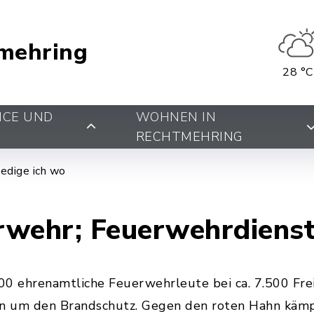
mehring
28 °C
ICE UND
WOHNEN IN
RECHTMEHRING
edige ich wo
erwehr; Feuerwehrdiens
00 ehrenamtliche Feuerwehrleute bei ca. 7.500 Fre
n um den Brandschutz. Gegen den roten Hahn kämp