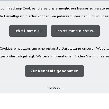
og. Tracking-Cookies, die es uns ermöglichen besser zu versteh
te Einwilligung hierfür können Sie jederzeit über den Link in uns
s in Maitenbeth
Öffnungszeiten
Rathäuser
Ich stimme zu
Ich stimme nicht zu
 9
Montag bis Freitag:
itenbeth
08:00-12:00 Uhr
Cookies einsetzen, um eine optimale Darstellung unserer Website
 9166-0
 gesondert abgefragt. Weitere Informationen finden Sie in unser
Donnerstag zusätzlich:
 9166-20
13:00-18:00 Uhr
telle@vg-
Zur Kenntnis genommen
h.de
Impressum