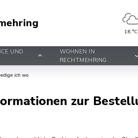
mehring
18 °C
ICE UND
WOHNEN IN
RECHTMEHRING
edige ich wo
formationen zur Bestell