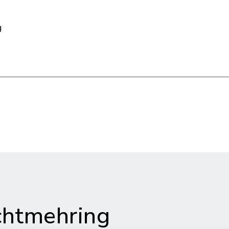
g
htmehring