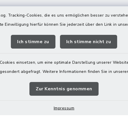
og. Tracking-Cookies, die es uns ermöglichen besser zu versteh
te Einwilligung hierfür können Sie jederzeit über den Link in uns
s in Maitenbeth
Öffnungszeiten
Rathäuser
Ich stimme zu
Ich stimme nicht zu
 9
Montag bis Freitag:
itenbeth
08:00-12:00 Uhr
Cookies einsetzen, um eine optimale Darstellung unserer Website
 9166-0
 gesondert abgefragt. Weitere Informationen finden Sie in unser
Donnerstag zusätzlich:
 9166-20
13:00-18:00 Uhr
telle@vg-
Zur Kenntnis genommen
h.de
Impressum