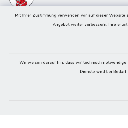
Mit Ihrer Zustimmung verwenden wir auf dieser Website s
Angebot weiter verbessern. Ihre erteil
Rathaus in
Rathau
Rechtmehring
Kirchplatz
Korbiniansweg 3
83558 Ma
83562 Rechtmehring
Wir weisen darauf hin, dass wir technisch notwendige 
08076
Dienste wird bei Bedarf
08076 499
08076
08076 8595
posts
poststelle@vg-
maitenbet
maitenbeth.de