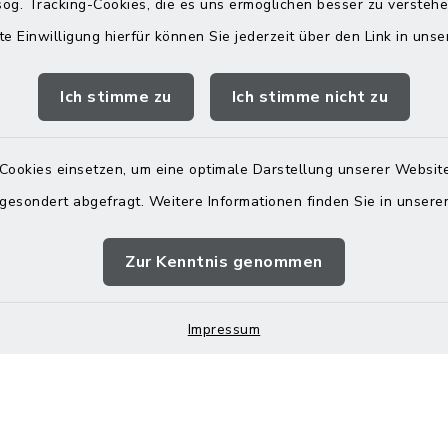
og. Tracking-Cookies, die es uns ermöglichen besser zu versteh
te Einwilligung hierfür können Sie jederzeit über den Link in uns
s in Maitenbeth
Öffnungszeiten
Rathäuser
Ich stimme zu
Ich stimme nicht zu
 9
Montag bis Freitag:
itenbeth
08:00-12:00 Uhr
Cookies einsetzen, um eine optimale Darstellung unserer Website
 9166-0
 gesondert abgefragt. Weitere Informationen finden Sie in unser
Donnerstag zusätzlich:
 9166-20
13:00-18:00 Uhr
telle@vg-
Zur Kenntnis genommen
h.de
Impressum