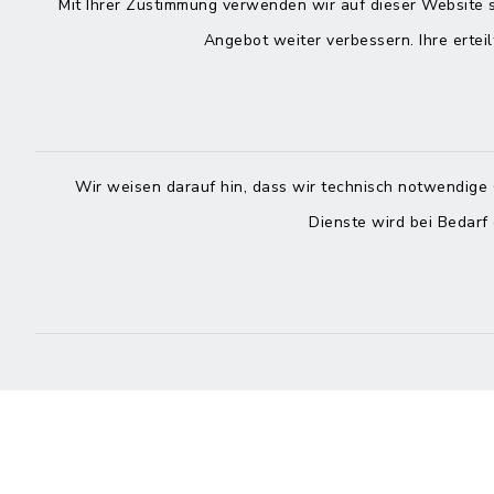
Mit Ihrer Zustimmung verwenden wir auf dieser Website s
Angebot weiter verbessern. Ihre erteil
Rathaus in
Rathau
Rechtmehring
Kirchplatz
Korbiniansweg 3
83558 Ma
83562 Rechtmehring
Wir weisen darauf hin, dass wir technisch notwendige 
08076
Dienste wird bei Bedarf
08076 499
08076
08076 8595
posts
poststelle@vg-
maitenbet
maitenbeth.de