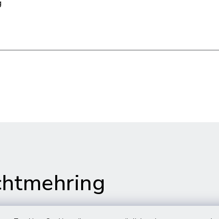
g
htmehring