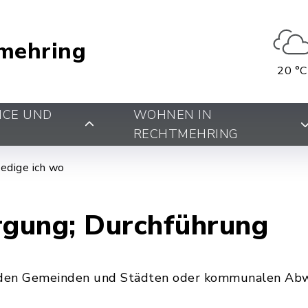
mehring
20 °C
ICE UND
WOHNEN IN
RECHTMEHRING
edige ich wo
gung; Durchführung
 den Gemeinden und Städten oder kommunalen Ab