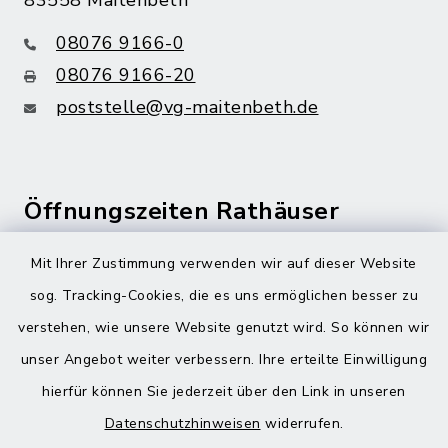
83558 Maitenbeth
08076 9166-0
08076 9166-20
poststelle@vg-maitenbeth.de
Öffnungszeiten Rathäuser
Montag bis Freitag:
Mit Ihrer Zustimmung verwenden wir auf dieser Website
08:00-12:00 Uhr
sog. Tracking-Cookies, die es uns ermöglichen besser zu
verstehen, wie unsere Website genutzt wird. So können wir
Donnerstag zusätzlich:
unser Angebot weiter verbessern. Ihre erteilte Einwilligung
13:00-18:00 Uhr
hierfür können Sie jederzeit über den Link in unseren
Datenschutzhinweisen
widerrufen.
Quicklinks