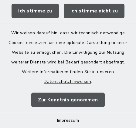
Ich stimme zu
Ich stimme nicht zu
Landratsamt Mühldorf
Wir weisen darauf hin, dass wir technisch notwendige
Cookies einsetzen, um eine optimale Darstellung unserer
Website zu ermöglichen. Die Einwilligung zur Nutzung
Kontakt
weiterer Dienste wird bei Bedarf gesondert abgefragt.
Weitere Informationen finden Sie in unseren
Barrierefreiheit
Datenschutzhinweisen
.
Datenschutz
Zur Kenntnis genommen
Impressum
Impressum
Sitemap