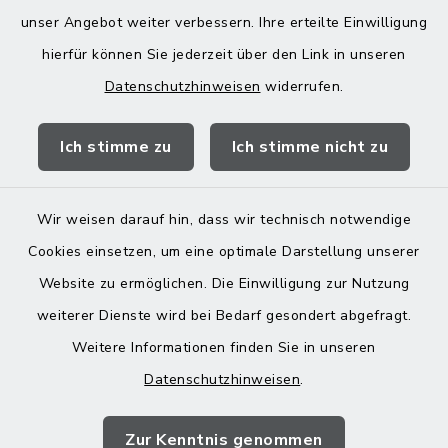
Donnerstag zusätzlich:
unser Angebot weiter verbessern. Ihre erteilte Einwilligung
13:00-18:00 Uhr
hierfür können Sie jederzeit über den Link in unseren
Datenschutzhinweisen
widerrufen.
Quicklinks
Ich stimme zu
Ich stimme nicht zu
Landratsamt Mühldorf
Wir weisen darauf hin, dass wir technisch notwendige
Cookies einsetzen, um eine optimale Darstellung unserer
Website zu ermöglichen. Die Einwilligung zur Nutzung
Kontakt
weiterer Dienste wird bei Bedarf gesondert abgefragt.
Weitere Informationen finden Sie in unseren
Barrierefreiheit
Datenschutzhinweisen
.
Datenschutz
Zur Kenntnis genommen