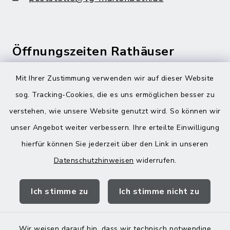
Öffnungszeiten Rathäuser
Montag bis Freitag:
Mit Ihrer Zustimmung verwenden wir auf dieser Website
08:00-12:00 Uhr
sog. Tracking-Cookies, die es uns ermöglichen besser zu
verstehen, wie unsere Website genutzt wird. So können wir
Donnerstag zusätzlich:
unser Angebot weiter verbessern. Ihre erteilte Einwilligung
13:00-18:00 Uhr
hierfür können Sie jederzeit über den Link in unseren
Datenschutzhinweisen
widerrufen.
Quicklinks
Ich stimme zu
Ich stimme nicht zu
Landratsamt Mühldorf
Wir weisen darauf hin, dass wir technisch notwendige