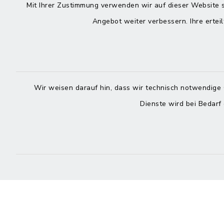
Mit Ihrer Zustimmung verwenden wir auf dieser Website s
Angebot weiter verbessern. Ihre erteil
Rathaus in
Rathau
Rechtmehring
Kirchplatz
Korbiniansweg 3
83558 Ma
83562 Rechtmehring
Wir weisen darauf hin, dass wir technisch notwendige 
08076
08076 499
Dienste wird bei Bedarf
08076
08076 8595
posts
poststelle@vg-
maitenbet
maitenbeth.de