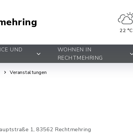
mehring
22 °C
ICE UND
WOHNEN IN
RECHTMEHRING
g
Veranstaltungen
Hauptstraße 1, 83562 Rechtmehring