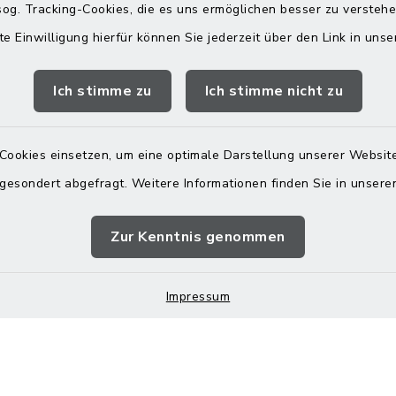
og. Tracking-Cookies, die es uns ermöglichen besser zu versteh
te Einwilligung hierfür können Sie jederzeit über den Link in uns
s in Maitenbeth
Öffnungszeiten
Rathäuser
Ich stimme zu
Ich stimme nicht zu
 9
Montag bis Freitag:
itenbeth
08:00-12:00 Uhr
Cookies einsetzen, um eine optimale Darstellung unserer Website
 9166-0
 gesondert abgefragt. Weitere Informationen finden Sie in unser
Donnerstag zusätzlich:
 9166-20
13:00-18:00 Uhr
telle@vg-
Zur Kenntnis genommen
h.de
Impressum