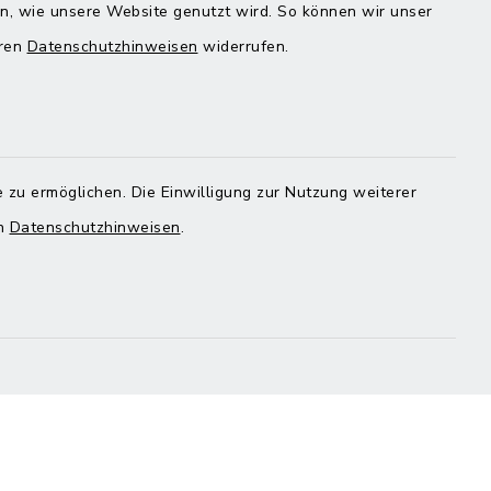
en, wie unsere Website genutzt wird. So können wir unser
eren
Datenschutzhinweisen
widerrufen.
Quicklinks
Landratsamt Mühldorf
 zu ermöglichen. Die Einwilligung zur Nutzung weiterer
en
Datenschutzhinweisen
.