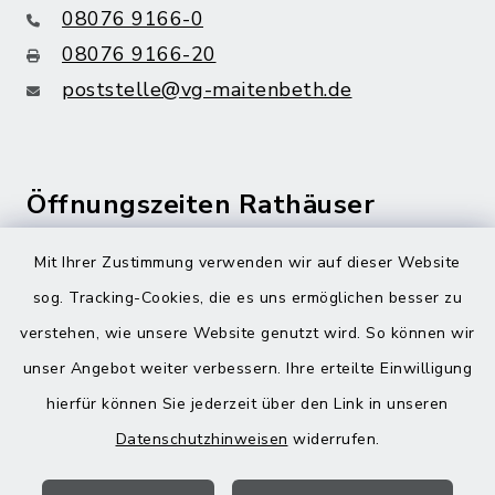
08076 9166-0
08076 9166-20
poststelle@vg-maitenbeth.de
Öffnungszeiten Rathäuser
Montag bis Freitag:
Mit Ihrer Zustimmung verwenden wir auf dieser Website
08:00-12:00 Uhr
sog. Tracking-Cookies, die es uns ermöglichen besser zu
verstehen, wie unsere Website genutzt wird. So können wir
Donnerstag zusätzlich:
unser Angebot weiter verbessern. Ihre erteilte Einwilligung
13:00-18:00 Uhr
hierfür können Sie jederzeit über den Link in unseren
Datenschutzhinweisen
widerrufen.
Quicklinks