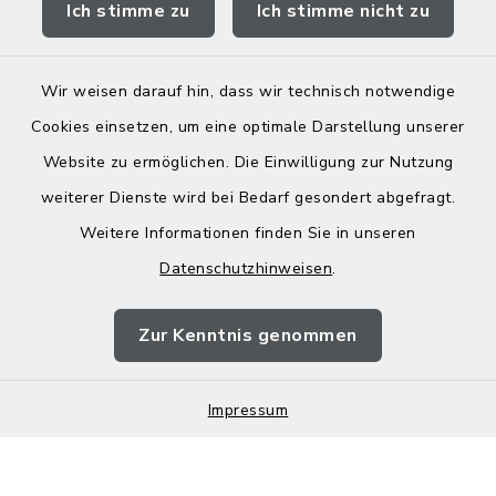
Ich stimme zu
Ich stimme nicht zu
Landratsamt Mühldorf
Wir weisen darauf hin, dass wir technisch notwendige
Cookies einsetzen, um eine optimale Darstellung unserer
Website zu ermöglichen. Die Einwilligung zur Nutzung
Kontakt
weiterer Dienste wird bei Bedarf gesondert abgefragt.
Weitere Informationen finden Sie in unseren
Barrierefreiheit
Datenschutzhinweisen
.
Datenschutz
Zur Kenntnis genommen
Impressum
Impressum
Sitemap
Cookie-Einstellungen