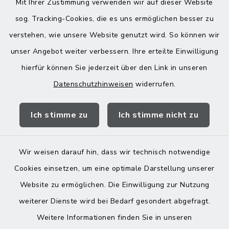
Montag bis Freitag:
Mit Ihrer Zustimmung verwenden wir auf dieser Website
08:00-12:00 Uhr
sog. Tracking-Cookies, die es uns ermöglichen besser zu
verstehen, wie unsere Website genutzt wird. So können wir
Donnerstag zusätzlich:
unser Angebot weiter verbessern. Ihre erteilte Einwilligung
13:00-18:00 Uhr
hierfür können Sie jederzeit über den Link in unseren
Datenschutzhinweisen
widerrufen.
Quicklinks
Ich stimme zu
Ich stimme nicht zu
Landratsamt Mühldorf
Wir weisen darauf hin, dass wir technisch notwendige
Cookies einsetzen, um eine optimale Darstellung unserer
Website zu ermöglichen. Die Einwilligung zur Nutzung
Kontakt
weiterer Dienste wird bei Bedarf gesondert abgefragt.
Weitere Informationen finden Sie in unseren
Barrierefreiheit