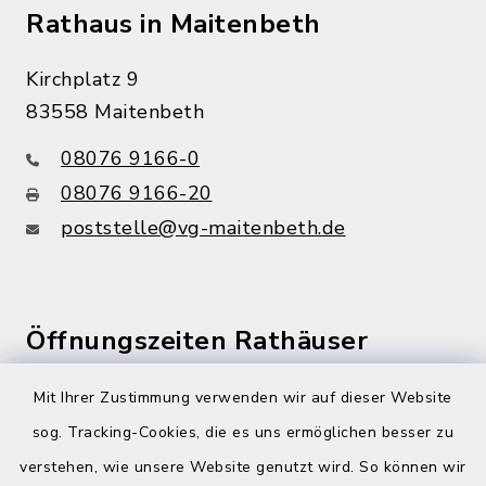
Rathaus in Maitenbeth
Kirchplatz 9
83558 Maitenbeth
08076 9166-0
08076 9166-20
poststelle@vg-maitenbeth.de
Öffnungszeiten Rathäuser
Montag bis Freitag:
Mit Ihrer Zustimmung verwenden wir auf dieser Website
08:00-12:00 Uhr
sog. Tracking-Cookies, die es uns ermöglichen besser zu
verstehen, wie unsere Website genutzt wird. So können wir
Donnerstag zusätzlich: