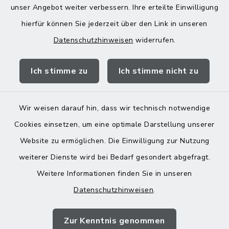
unser Angebot weiter verbessern. Ihre erteilte Einwilligung
13:00-18:00 Uhr
hierfür können Sie jederzeit über den Link in unseren
Datenschutzhinweisen
widerrufen.
Quicklinks
Ich stimme zu
Ich stimme nicht zu
Landratsamt Mühldorf
Wir weisen darauf hin, dass wir technisch notwendige
Cookies einsetzen, um eine optimale Darstellung unserer
Website zu ermöglichen. Die Einwilligung zur Nutzung
Kontakt
weiterer Dienste wird bei Bedarf gesondert abgefragt.
Weitere Informationen finden Sie in unseren
Barrierefreiheit
Datenschutzhinweisen
.
Datenschutz
Zur Kenntnis genommen