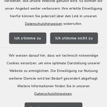
verstehen, wie unsere Website genutzt wird. So können wir
Donnerstag zusätzlich:
unser Angebot weiter verbessern. Ihre erteilte Einwilligung
13:00-18:00 Uhr
hierfür können Sie jederzeit über den Link in unseren
Datenschutzhinweisen
widerrufen.
Quicklinks
Ich stimme zu
Ich stimme nicht zu
Landratsamt Mühldorf
Wir weisen darauf hin, dass wir technisch notwendige
Cookies einsetzen, um eine optimale Darstellung unserer
Website zu ermöglichen. Die Einwilligung zur Nutzung
Kontakt
weiterer Dienste wird bei Bedarf gesondert abgefragt.
Weitere Informationen finden Sie in unseren
Barrierefreiheit
Datenschutzhinweisen
.
Datenschutz