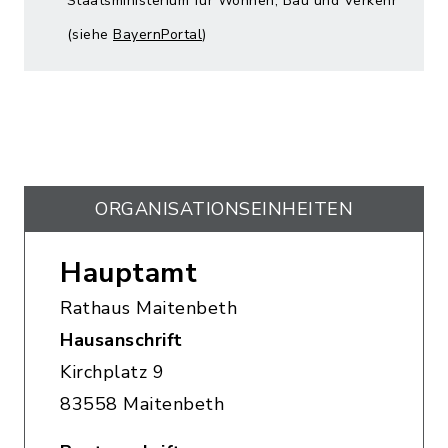
Staatsministerium für Wohnen, Bau und Verkehr
(siehe
BayernPortal
)
ORGANISATIONS­EINHEITEN
Hauptamt
Rathaus Maitenbeth
Hausanschrift
Kirchplatz 9
83558 Maitenbeth