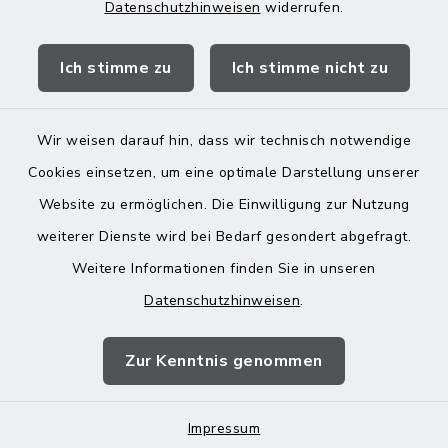
Datenschutzhinweisen
widerrufen.
Quicklinks
Ich stimme zu
Ich stimme nicht zu
Landratsamt Mühldorf
Wir weisen darauf hin, dass wir technisch notwendige
Cookies einsetzen, um eine optimale Darstellung unserer
Website zu ermöglichen. Die Einwilligung zur Nutzung
Kontakt
weiterer Dienste wird bei Bedarf gesondert abgefragt.
Weitere Informationen finden Sie in unseren
Barrierefreiheit
Datenschutzhinweisen
.
Datenschutz
Zur Kenntnis genommen
Impressum
Impressum
Sitemap