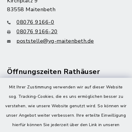
Kirchplatz 9
83558 Maitenbeth
08076 9166-0
08076 9166-20
poststelle@vg-maitenbeth.de
Öffnungszeiten Rathäuser
Montag bis Freitag:
Mit Ihrer Zustimmung verwenden wir auf dieser Website
08:00-12:00 Uhr
sog. Tracking-Cookies, die es uns ermöglichen besser zu
verstehen, wie unsere Website genutzt wird. So können wir
Donnerstag zusätzlich:
unser Angebot weiter verbessern. Ihre erteilte Einwilligung
13:00-18:00 Uhr
hierfür können Sie jederzeit über den Link in unseren